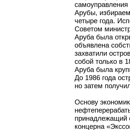
самоуправления
Арубы, избирае
четыре года. Ис
Советом министр
Аруба была откры
объявлена собст
захватили остров
собой только в 1
Аруба была круп
До 1986 года ос
но затем получи
Основу экономик
нефтеперерабат
принадлежащий 
концерна «Экссо