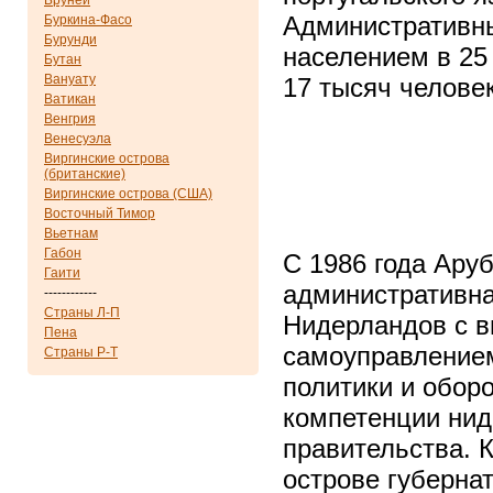
Бруней
Административн
Буркина-Фасо
Бурунди
населением в 25
Бутан
Вануату
17 тысяч челове
Ватикан
Венгрия
Венесуэла
Виргинские острова
(британские)
Виргинские острова (США)
Восточный Тимор
Вьетнам
Габон
С 1986 года Ару
Гаити
административна
------------
Страны Л-П
Нидерландов с 
Пена
самоуправление
Страны Р-Т
политики и обор
компетенции нид
правительства. 
острове губерна