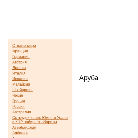
Страны мира
Франция
Германия
Австрия
Япония
Италия
Аруба
Испания
Малайзия
Швейцария
Чехия
Греция
Россия
Австралия
Сотрудничество Южного Урала
и КНР набирает обороты
Азербайджан
Албания