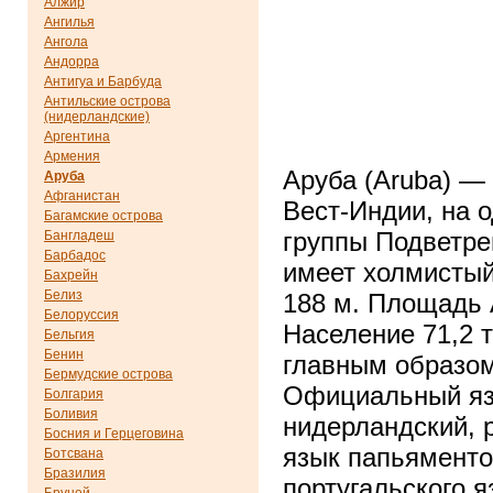
Алжир
Ангилья
Ангола
Андорра
Антигуа и Барбуда
Антильские острова
(нидерландские)
Аргентина
Армения
Аруба (Aruba) —
Аруба
Афганистан
Вест-Индии, на 
Багамские острова
группы Подветре
Бангладеш
Барбадос
имеет холмистый
Бахрейн
Белиз
188 м. Площадь 
Белоруссия
Население 71,2 т
Бельгия
Бенин
главным образом
Бермудские острова
Официальный яз
Болгария
Боливия
нидерландский, 
Босния и Герцеговина
язык папьяменто
Ботсвана
Бразилия
португальского я