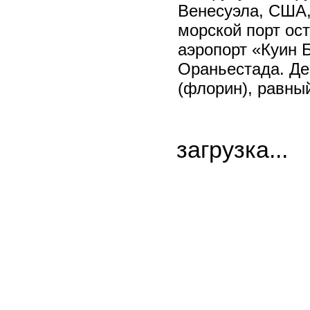
Венесуэла, США,
морской порт о
аэропорт «Куин Б
Ораньестада. Де
(флорин), равны
загрузка...